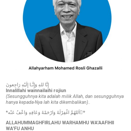
إِنَّا للهِ وَإِنَّـا إِلَيْهِ رَاجِعونَ
Innalillahi wainnailaihi rojiun
(Sesungguhnya kita adalah milik Allah, dan sesungguhnya
hanya kepada-Nya lah kita dikembalikan)..
‎*اَللهُمَّ اغْفِرْلَهُ وَارْحَمْهُ وَعَافِهِ وَاعْفُ عَنْه*ُ
ALLAHUMMAGHFIRLAHU WARHAMHU WA’AAFIHII
WA’FU ANHU