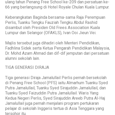
ulang tahun Penang Free School ke-209 dan persatuan ke-
66 yang berlangsung di Hotel Royale Chulan Kuala Lumpur.
Keberangkatan Baginda bersama-sama Raja Perempuan
Perlis, Tuanku Tengku Fauziah Tengku Abdul Rashid
disambut oleh Presiden Old Frees Association Kuala
Lumpur dan Selangor (OFAKLS), Ivan Ooi Jieun Vei.
Majlis tersebut juga dihadiri oleh Menteri Pendidikan,
Fadhlina Sidek serta Ketua Pengarah Pendidikan Malaysia,
Dr. Mohd Azam Ahmad dan dif-dif jemputan dari persatuan
alumni sekolah lain.
TIGA GENERASI DIRAJA
Tiga generasi Diraja Jamalullail Perlis pernah bersekolah
di Penang Free School (PFS) iaitu Almarhum Tuanku Syed
Putra Jamalullail, Tuanku Syed Sirajuddin Jamalullail, dan
Tuanku Syed Faizuddin Putra Jamalullail. Waris Yang
Kedua Negeri Perlis, Syed Sirajuddin Areeb Putra Al-Haj
Jamalullail juga pernah menjalani program pertukaran
pelajar di sekolah Inggeris tertua di Asia Tenggara yang
tersohor itu.